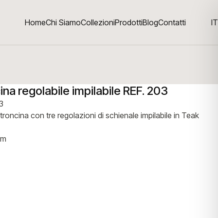
Home
Chi Siamo
Collezioni
Prodotti
Blog
Contatti
IT
na regolabile impilabile REF. 203
3
roncina con tre regolazioni di schienale impilabile in Teak
cm