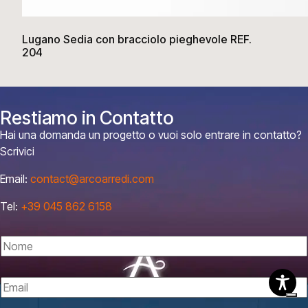
Lugano Sedia con bracciolo pieghevole REF.
204
Restiamo in Contatto
Hai una domanda un progetto o vuoi solo entrare in contatto?
Scrivici
Email:
contact@arcoarredi.com
Tel:
+39 045 862 6158
N
o
m
E
e
m