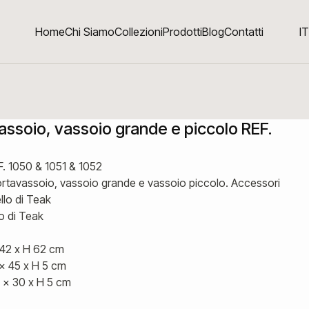
Home
Chi Siamo
Collezioni
Prodotti
Blog
Contatti
IT
assoio, vassoio grande e piccolo REF.
F. 1050 & 1051 & 1052
ortavassoio, vassoio grande e vassoio piccolo. Accessori
llo di Teak
o di Teak
 42 x H 62 cm
x 45 x H 5 cm
 x 30 x H 5 cm