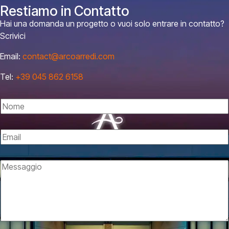
Restiamo in Contatto
Hai una domanda un progetto o vuoi solo entrare in contatto?
Scrivici
Email:
contact@arcoarredi.com
Tel:
+39 045 862 6158
N
o
m
E
e
m
*
a
M
i
e
l
s
*
s
a
g