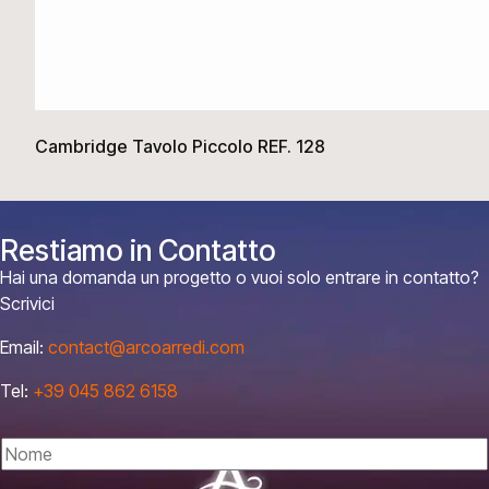
Cambridge Tavolo Piccolo REF. 128
Restiamo in Contatto
Hai una domanda un progetto o vuoi solo entrare in contatto?
Scrivici
Email:
contact@arcoarredi.com
Tel:
+39 045 862 6158
N
o