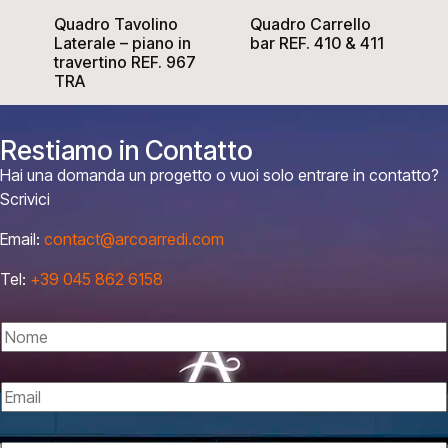
Quadro Tavolino
Quadro Carrello
Laterale – piano in
bar REF. 410 & 411
travertino REF. 967
TRA
Restiamo in Contatto
Hai una domanda un progetto o vuoi solo entrare in contatto?
Scrivici
Email:
contact@arcoarredi.com
Tel:
+39 045 862 6158
N
o
m
E
e
m
*
a