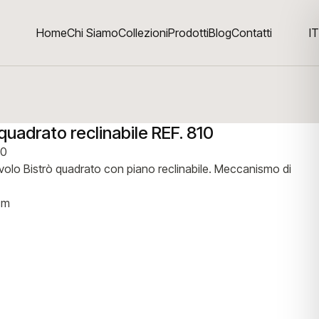
Home
Chi Siamo
Collezioni
Prodotti
Blog
Contatti
IT
quadrato reclinabile REF. 810
10
volo Bistrò quadrato con piano reclinabile. Meccanismo di
cm