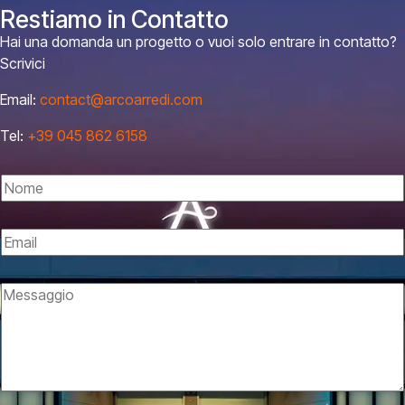
Restiamo in Contatto
Hai una domanda un progetto o vuoi solo entrare in contatto?
Scrivici
Email:
contact@arcoarredi.com
Tel:
+39 045 862 6158
N
o
m
E
e
m
*
G
a
M
D
i
e
P
l
s
R
*
s
*
a
E
g