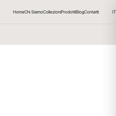
Home
Chi Siamo
Collezioni
Prodotti
Blog
Contatti
IT
ounge rocking REF. 507
7
na lounge rocking, telaio in massello di Teak
 cm