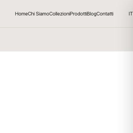
Home
Chi Siamo
Collezioni
Prodotti
Blog
Contatti
IT
 con braccioli da pranzo REF. 106
6
edia con braccioli da pranzo, in massello di Teak. Sedia
o di Teak
cm